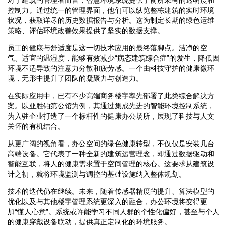
控制力。通过统一的管理界面，他们可以纵览整栋建筑的实时环境
状况，获取详尽的历史数据报告与分析。这为制定长期的绿色运维
策略、评估环境改善效果提供了坚实的数据支撑。
员工的健康与舒适度是这一切技术应用的最终落脚点。洁净的空
气、适宜的温湿度，能够有效减少“病态建筑综合症”的发生，降低因
环境不适导致的注意力分散和疲劳感。一个由科技守护的健康微环
境，无形中提升了团队的凝聚力与创造力。
在实际应用中，已有不少高端商务楼宇率先部署了此类综合解决方
案。以亚胜铂第公馆为例，其通过集成先进的智能环境控制系统，
为入驻企业打造了一个标杆性的健康办公场所，展现了科技与人文
关怀的有机结合。
从更广阔的视角看，办公空间的绿色健康转型，不仅仅是安装几台
高端设备。它代表了一种全新的建筑运营理念，即通过数据驱动和
智能互联，将人的健康需求置于空间管理的核心。这要求从建筑设
计之初，就将环境监测与调控的基础设施纳入整体规划。
技术的迭代仍在继续。未来，随着传感器精度的提升、算法模型的
优化以及与其他楼宇管理系统更深入的融合，办公环境将变得更
加“懂人心意”。系统或许能学习不同人群的个性化偏好，甚至与个人
的健康穿戴设备联动，提供真正定制化的环境服务。