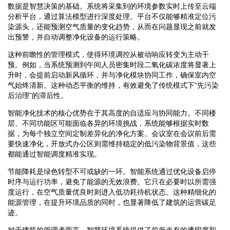
数据是智慧决策的基础。系统将采集到的环境参数实时上传至云端
分析平台，通过算法模型进行深度处理。平台不仅能够精准定位污
染源头，还能预测空气质量的变化趋势，从而在问题显现之前就发
出预警，并自动调整净化设备的运行策略。
这种前瞻性的管理模式，使得环境调控从被动响应转变为主动干
预。例如，当系统预测到午间人员密集时段二氧化碳浓度将显著上
升时，会提前启动新风循环，并与净化模块协同工作，确保室内空
气始终清新。这种动态平衡的维持，有效避免了传统模式下“先污染
后治理”的滞后性。
智能净化技术的核心优势在于其高度的自适应与协同能力。不同楼
层、不同功能区可能面临各异的环境挑战，系统能够根据实时数
据，为每个独立空间定制差异化的净化方案。会议室在会议前后需
要快速净化，开放式办公区则需维持稳定的低污染物背景值，这些
都能通过智能调度精准实现。
节能降耗是绿色转型不可或缺的一环。智能系统通过优化设备启停
时序与运行功率，避免了能源的无效浪费。它只在必要时以所需强
度运行，在空气质量优良时则进入低功耗待机状态。这种精细化的
能源管理，在提升环境品质的同时，也显著降低了建筑的运营碳足
迹。
对于建筑的管理者而言，智慧环境系统提供了前所未有的透明度和